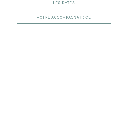
LES DATES
VOTRE ACCOMPAGNATRICE
”Belle expérience de marche, du 
temps pour se recentrer et vivre 
une parenthèse en pleine nature. 
Un accompagnement au top 
avec de vraies valeurs et des 
échanges riches pour repartir 
plus fort et plus haut !”
- Nathalie