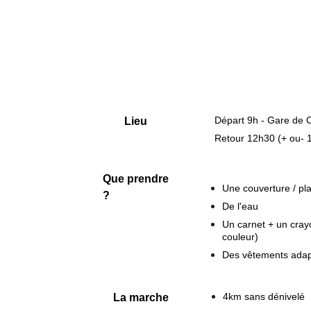
Départ 9h - Gare de C
Lieu
Retour 12h30 (+ ou- 
Que prendre 
Une couverture / pla
?
De l'eau
Un carnet + un crayo
couleur)
Des vêtements adapt
4km sans dénivelé
La marche