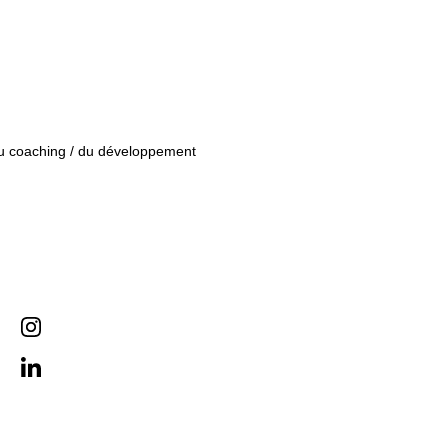
 du coaching / du développement 
Contacts
marcheetreve.contact@gmail.com
+33
671438020