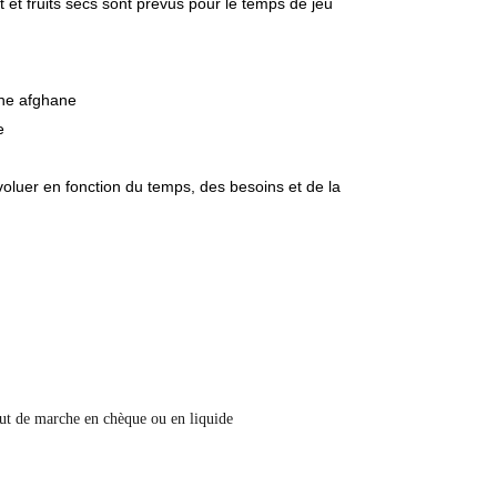
t et fruits secs sont prévus pour le temps de jeu
he afghane
e
luer en fonction du temps, des besoins et de la 
but de marche en chèque ou en liquide